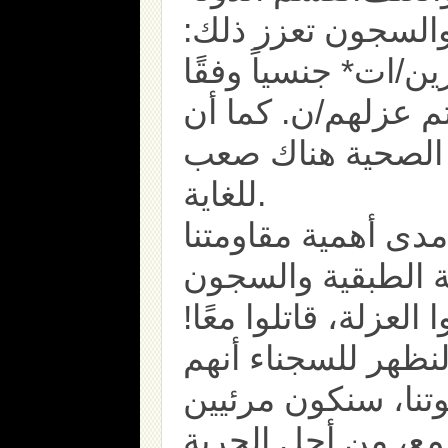
والسجون تعزز ذلك
برين/ات* جنسياً وفقًا
تم عزلهم/ن. كما أن
 الصحية هناك صعب
للغاية.
مدى أهمية مقاومتنا
العزلة، قاتلوا معًا
لنظهر للسجناء أنهم
نا، سنكون مرئيين
–  من أجل الحرية