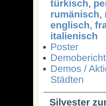
türkisch
,
pe
rumänisch
,
englisch
,
fr
italienisch
Poster
Demobericht 
Demos / Akt
Städten
Silvester zu