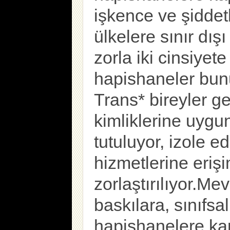
işkence ve şiddet
ülkelere sınır dışı
zorla iki cinsiyete
hapishaneler bunu
Trans* bireyler ge
kimliklerine uygu
tutuluyor, izole ed
hizmetlerine erişi
zorlaştırılıyor.Me
baskılara, sınıfsa
hapishanelere kar