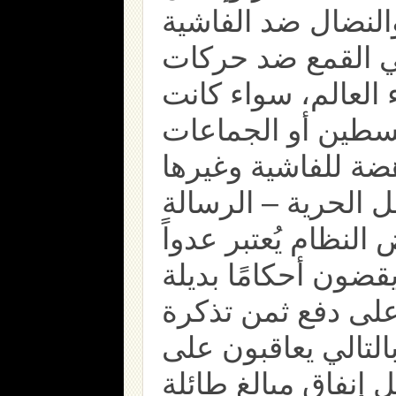
لنضال ضد الفاشية
في القمع ضد حركات
 العالم، سواء كانت
سطين أو الجماعات
هضة للفاشية وغيرها
 الحرية – الرسالة
لنظام يُعتبر عدواً
قضون أحكامًا بديلة
لى دفع ثمن تذكرة
التالي يعاقبون على
 إنفاق مبالغ طائلة