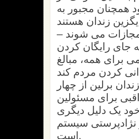
د همچنان مجبور به
گزین زندان هستند
قر مجازات می شوند
 جای رایگان کردن
 برای همه، مبالغ
نی کردن مردم کند
دان برلین از چهار
قبی برای مسئولین
خود یک دلیل دیگری
 نژادپرستی سیستم
است.