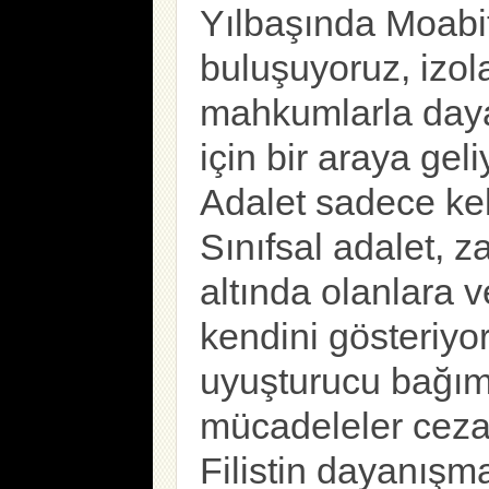
Yılbaşında Moabi
buluşuyoruz, izo
mahkumlarla day
için bir araya geli
Adalet sadece kel
Sınıfsal adalet, 
altında olanlara v
kendini gösteriyor
uyuşturucu bağımlı
mücadeleler cezal
Filistin dayanışma