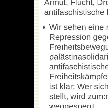
Armut, Flucht, D
antifaschistische
Wir sehen eine
Repression geg
Freiheitsbewegu
palästinasolidar
antifaschistisc
Freiheitskämpfe
ist klar: Wer s
stellt, wird zum:
weggesperrt.