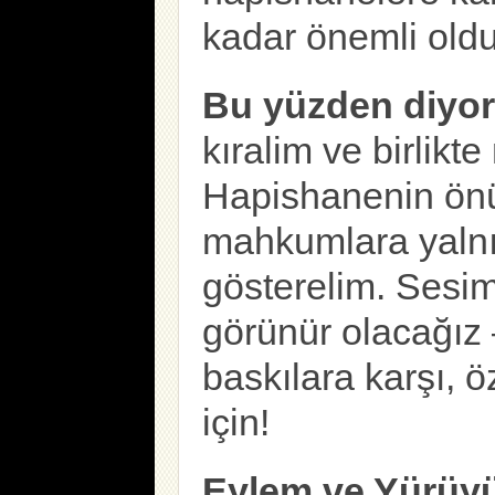
kadar önemli oldu
Bu yüzden diyor
kıralim ve birlikt
Hapishanenin ön
mahkumlara yalnı
gösterelim. Sesim
görünür olacağız
baskılara karşı, 
için!
Eylem ve Yürüy