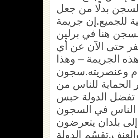
سجن بدلًا من جعل
ية للجميع.إن جريمة
سجن هنا في برلين
فر حتى الآن عن أي
ه الجريمة – وهذا
ام وعنصريته.سجون
ير الحماية للناس من
، تفضل الدولة حبس
الناس في السجون
إلى بلدان يتعرضون
العنف.تقسّم الدولة