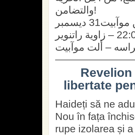
والتضامن!
تجمع ومظاهرة أمام سجن موآبيت31 ديسمبر
2024 في الساعة 22:00 – زاوية راتنوير
اسه – ألت موآبيت
Revelion 
libertate pen
Haideți să ne adu
Nou în fața închis
rupe izolarea și a