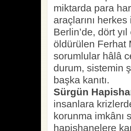
miktarda para har
araçlarını herkes 
Berlin’de, dört y
öldürülen Ferhat
sorumlular hâlâ c
durum, sistemin şi
başka kanıtı.
Sürgün Hapishan
insanlara krizler
korunma imkânı s
hapishanelere ka