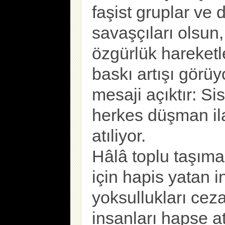
faşist gruplar ve 
savaşçıları olsun
özgürlük hareketl
baskı artışı görü
mesaji açıktır: Si
herkes düşman ila
atıliyor.
Hâlâ toplu taşıma
için hapis yatan i
yoksullukları ceza
insanları hapse a