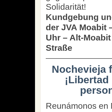
Solidarität!
Kundgebung und
der JVA Moabit 
Uhr – Alt-Moabi
Straße
Nochevieja f
¡Libertad
person
Reunámonos en No