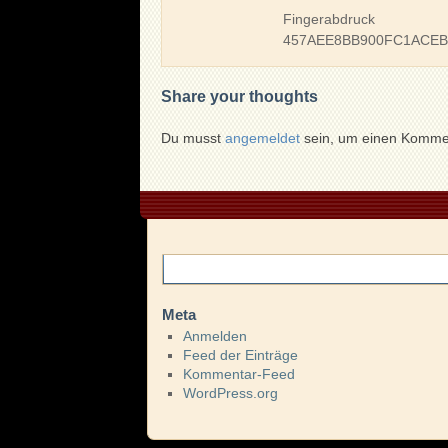
Fingerabdruck
457AEE8BB900FC1ACE
Share your thoughts
Du musst
angemeldet
sein, um einen Komme
Meta
Anmelden
Feed der Einträge
Kommentar-Feed
WordPress.org