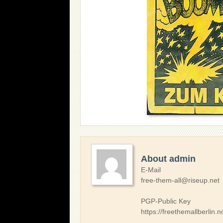
About admin
E-Mail
free-them-all@riseup.net
PGP-Public Key
https://freethemallberlin.n