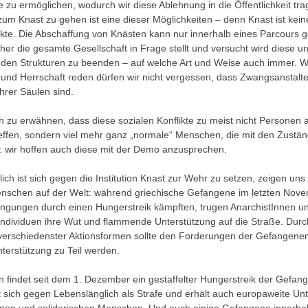
zu ermöglichen, wodurch wir diese Ablehnung in die Öffentlichkeit tr
 zum Knast zu gehen ist eine dieser Möglichkeiten – denn Knast ist kein
likte. Die Abschaffung von Knästen kann nur innerhalb eines Parcours
her die gesamte Gesellschaft in Frage stellt und versucht wird diese un
den Strukturen zu beenden – auf welche Art und Weise auch immer. W
 und Herrschaft reden dürfen wir nicht vergessen, dass Zwangsanstalt
hrer Säulen sind.
ch zu erwähnen, dass diese sozialen Konflikte zu meist nicht Personen 
effen, sondern viel mehr ganz „normale“ Menschen, die mit den Zustän
 wir hoffen auch diese mit der Demo anzusprechen.
ch ist sich gegen die Institution Knast zur Wehr zu setzen, zeigen uns 
nschen auf der Welt: während griechische Gefangene im letzten Nove
ngungen durch einen Hungerstreik kämpften, trugen AnarchistInnen u
 Individuen ihre Wut und flammende Unterstützung auf die Straße. Durc
erschiedenster Aktionsformen sollte den Forderungen der Gefangene
terstützung zu Teil werden.
en findet seit dem 1. Dezember ein gestaffelter Hungerstreik der Gefang
et sich gegen Lebenslänglich als Strafe und erhält auch europaweite Un