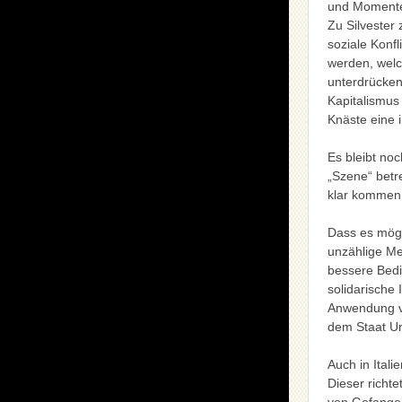
und Momente 
Zu Silvester
soziale Konf
werden, welc
unterdrücken
Kapitalismus
Knäste eine i
Es bleibt no
„Szene“ betr
klar kommen:
Dass es mögli
unzählige Me
bessere Bedi
solidarische
Anwendung v
dem Staat Un
Auch in Itali
Dieser richt