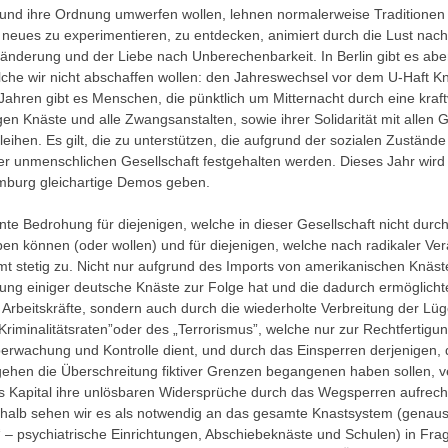
 und ihre Ordnung umwerfen wollen, lehnen normalerweise Traditionen
neues zu experimentieren, zu entdecken, animiert durch die Lust nach
ränderung und der Liebe nach Unberechenbarkeit. In Berlin gibt es abe
elche wir nicht abschaffen wollen: den Jahreswechsel vor dem U-Haft K
 Jahren gibt es Menschen, die pünktlich um Mitternacht durch eine kraf
gen Knäste und alle Zwangsanstalten, sowie ihrer Solidarität mit allen
eihen. Es gilt, die zu unterstützen, die aufgrund der sozialen Zustände
er unmenschlichen Gesellschaft festgehalten werden. Dieses Jahr wird
mburg gleichartige Demos geben.
te Bedrohung für diejenigen, welche in dieser Gesellschaft nicht durch
eben können (oder wollen) und für diejenigen, welche nach radikaler V
mt stetig zu. Nicht nur aufgrund des Imports von amerikanischen Knäst
ierung einiger deutsche Knäste zur Folge hat und die dadurch ermöglich
er Arbeitskräfte, sondern auch durch die wiederholte Verbreitung der L
Kriminalitätsraten”oder des „Terrorismus”, welche nur zur Rechtfertigu
Überwachung und Kontrolle dient, und durch das Einsperren derjenigen, 
gehen die Überschreitung fiktiver Grenzen begangenen haben sollen, v
s Kapital ihre unlösbaren Widersprüche durch das Wegsperren aufrech
shalb sehen wir es als notwendig an das gesamte Knastsystem (genaus
 – psychiatrische Einrichtungen, Abschiebeknäste und Schulen) in Frag