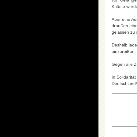
von Gefange
Knäste werde
Aber eine Au
draußen eine
gelassen zu 
Deshalb lade
einzureißen,
Gegen alle Z
In Solidarit
Deutschland