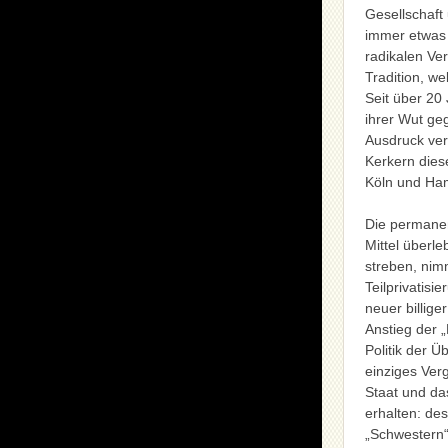
Gesellschaft
immer etwas 
radikalen Ve
Tradition, w
Seit über 20
ihrer Wut ge
Ausdruck verl
Kerkern dies
Köln und Ha
Die permanen
Mittel überl
streben, nim
Teilprivatis
neuer billig
Anstieg der „
Politik der 
einziges Ver
Staat und da
erhalten: de
„Schwestern“