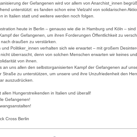
ganisierung der Gefangenen wird vor allem von Anarchist_innen begrü
end unterstützt: es fanden schon eine Vielzahl von solidarischen Akti
n in Italien statt und weitere werden noch folgen.
tration heute in Berlin – genauso wie die in Hamburg und Köln – sind 
Kampf der Gefangenen, um ihren Forderungen Öffentlichkeit zu versch
 nach draußen zu verstärken.
und Politiker_innen verhalten sich wie erwartet – mit großem Desinte
h nicht überrascht, denn von solchen Menschen erwarten wir keines u
lidarität von ihnen.
es an uns allen den selbstorganisierten Kampf der Gefangenen auf unse
r Straße zu unterstützen, um unsere und ihre Unzufriedenheit den He
lar auszudrücken.
it allen Hungerstreikenden in Italien und überall!
alle Gefangenen!
wangsanstalten!
ack Cross Berlin