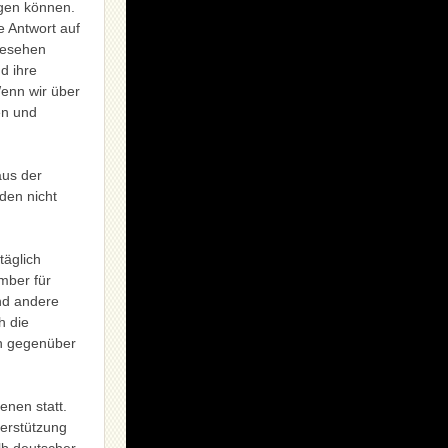
agen können.
e Antwort auf
 gesehen
d ihre
enn wir über
en und
aus der
den nicht
täglich
mber für
nd andere
h die
n gegenüber
enen statt.
terstützung