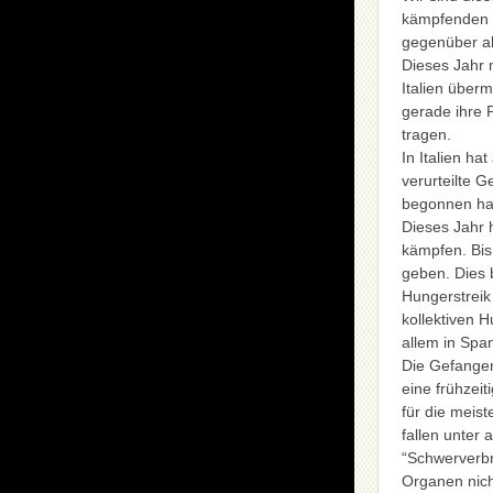
kämpfenden 
gegenüber al
Dieses Jahr
Italien über
gerade ihre 
tragen.
In Italien h
verurteilte 
begonnen ha
Dieses Jahr
kämpfen. Bis
geben. Dies 
Hungerstreik
kollektiven H
allem in Spa
Die Gefangene
eine frühzeit
für die meis
fallen unter
“Schwerverbr
Organen nich