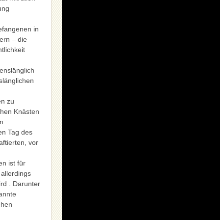
ung
efangenen in
ern – die
lichkeit
enslänglich
slänglichen
en zu
schen Knästen
im
nen Tag des
ftierten, vor
n ist für
 allerdings
rd . Darunter
annte
chen