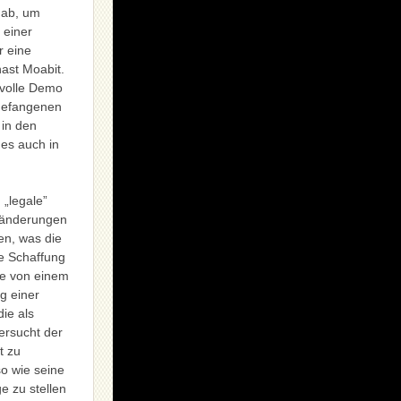
 ab, um
 einer
r eine
nast Moabit.
tvolle Demo
 Gefangenen
 in den
 es auch in
 „legale”
eränderungen
en, was die
te Schaffung
üge von einem
ng einer
die als
ersucht der
t zu
o wie seine
e zu stellen