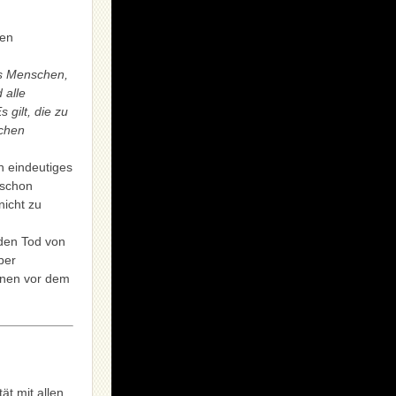
len
es Menschen,
 alle
 gilt, die zu
ichen
n eindeutiges
 schon
nicht zu
den Tod von
ber
onen vor dem
ät mit allen