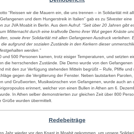
to “Reissen wir die Mauern ein, die uns trennen – in Solidarität mit al
efangenen und dem Hungerstreik in Italien” gab es zu Silvester eine
n zur JVA Moabit in Berlin. Aus dem Aufruf:
“Seit über 20 Jahren gibt 
h um Mitternacht durch eine kraftvolle Demo ihrer Wut gegen Knäste und
en, sowie ihrer Solidarität mit allen Gefangenen Ausdruck verleihen. Es
, die aufgrund der sozialen Zustände in den Kerkern dieser unmenschl
 festgehalten werden.”
 und 500 Personen kamen, trotz eisiger Temperaturen, und setzten ei
en die herrschenden Zustände. Die Demo wurde von den Gefangenen
nd mit den zur Verfügung stehenden Mitteln begrüßt – Rufe, Pfiffe und 
hläge gegen die Vergitterung der Fenster. Neben lautstarken Parolen,
en und Grußworten, Musikwünschen von Gefangenen, wurde auch an 
rigoropoulos erinnert, welcher von einen Bullen in Athen am 6. Dezem
urde. In Athen selber demonstrierten zur gleichen Zeit über 800 Pers
te Grüße wurden übermittelt.
Redebeiträge
ses Jahr wieder vor den Knast in Moabit gekommen, um unsere Solidarit