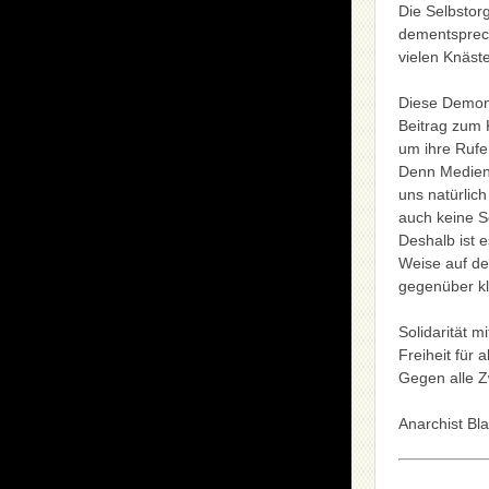
Die Selbstor
dementsprech
vielen Knäste
Diese Demons
Beitrag zum 
um ihre Rufe
Denn Medien 
uns natürlic
auch keine So
Deshalb ist 
Weise auf de
gegenüber k
Solidarität m
Freiheit für 
Gegen alle Z
Anarchist Bl