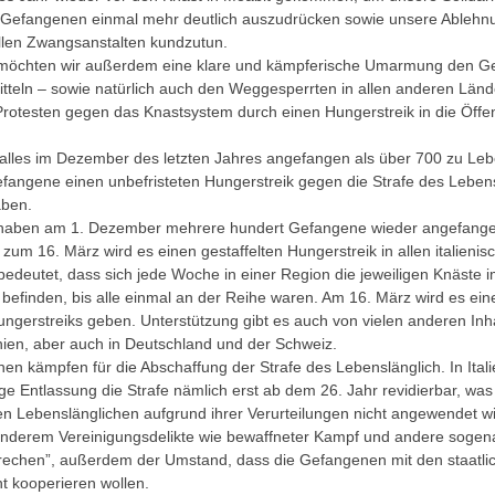
Gefangenen einmal mehr deutlich auszudrücken sowie unsere Ablehn
len Zwangsanstalten kundzutun.
 möchten wir außerdem eine klare und kämpferische Umarmung den G
mitteln – sowie natürlich auch den Weggesperrten in allen anderen Länd
Protesten gegen das Knastsystem durch einen Hungerstreik in die Öffent
at alles im Dezember des letzten Jahres angefangen als über 700 zu Leb
Gefangene einen unbefristeten Hungerstreik gegen die Strafe des Leben
ben.
 haben am 1. Dezember mehrere hundert Gefangene wieder angefang
 zum 16. März wird es einen gestaffelten Hungerstreik in allen italieni
bedeutet, dass sich jede Woche in einer Region die jeweiligen Knäste 
 befinden, bis alle einmal an der Reihe waren. Am 16. März wird es ei
ungerstreiks geben. Unterstützung gibt es auch von vielen anderen Inha
nien, aber auch in Deutschland und der Schweiz.
n kämpfen für die Abschaffung der Strafe des Lebenslänglich. In Italie
ige Entlassung die Strafe nämlich erst ab dem 26. Jahr revidierbar, was
ten Lebenslänglichen aufgrund ihrer Verurteilungen nicht angewendet wi
 anderem Vereinigungsdelikte wie bewaffneter Kampf und andere sogen
echen”, außerdem der Umstand, dass die Gefangenen mit den staatli
t kooperieren wollen.