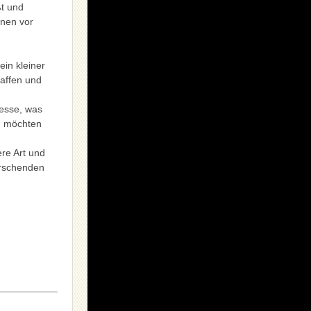
ßt und
onen vor
ein kleiner
affen und
resse, was
nd möchten
re Art und
rrschenden