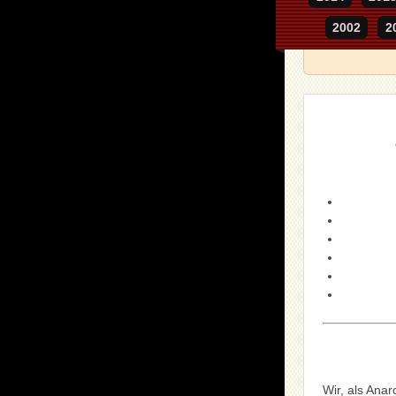
2002
2
Wir, als Ana