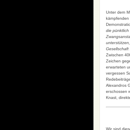
Unter dem Mot
kämpfenden G
Demonstratio
die pünktlic
Zwangsanstalt
unterstützen
Gesellschaft
Zwischen 400
Zeichen geg
erwarteten u
vergessen Sc
Redebeiträg
Alexandros G
erschossen w
Knast, direk
Wir sind die