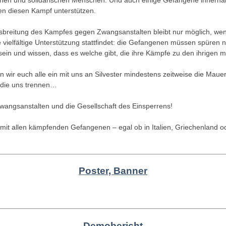
nen und solidarischen Menschen. Und auch einige Gefangene innerha
n diesen Kampf unterstützen.
sbreitung des Kampfes gegen Zwangsanstalten bleibt nur möglich, wen
 vielfältige Unterstützung stattfindet: die Gefangenen müssen spüren ni
sein und wissen, dass es welche gibt, die ihre Kämpfe zu den ihrigen 
n wir euch alle ein mit uns an Silvester mindestens zeitweise die Maue
 die uns trennen…
wangsanstalten und die Gesellschaft des Einsperrens!
ät mit allen kämpfenden Gefangenen – egal ob in Italien, Griechenland o
!
Poster, Banner
Demobericht